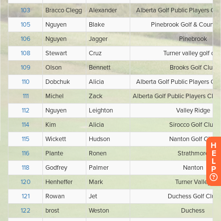
H
E
L
P